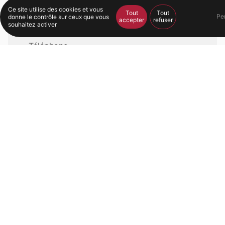
Ce site utilise des cookies et vous
Tout
Tout
Pe
donne le contrôle sur ceux que vous
accepter
refuser
souhaitez activer