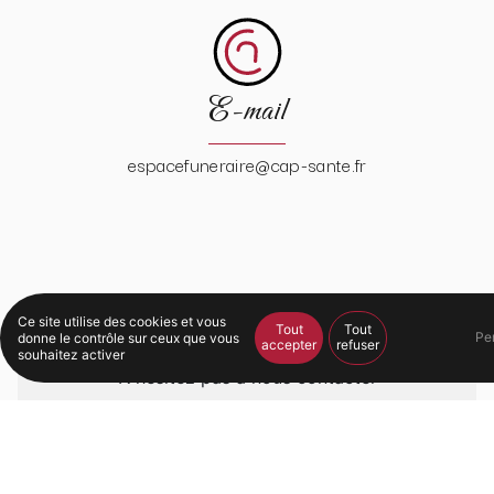
E-mail
espacefuneraire@cap-sante.fr
Ce site utilise des cookies et vous
Tout
Tout
Pe
donne le contrôle sur ceux que vous
accepter
refuser
souhaitez activer
N'hésitez pas à nous contacter