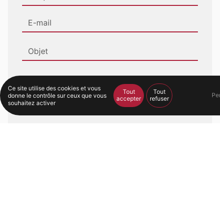
Ce site utilise des cookies et vous
Tout
Tout
Pe
donne le contrôle sur ceux que vous
accepter
refuser
souhaitez activer
En cochant cette case, j'accepte les conditions
particulières ci-dessous **